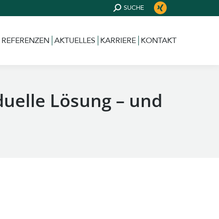
SUCHEN:
SUCHE
XING
REFERENZEN
AKTUELLES
KARRIERE
KONTAKT
page
opens
REFERENZEN
AKTUELLES
KARRIERE
KONTAKT
in
new
window
duelle Lösung – und