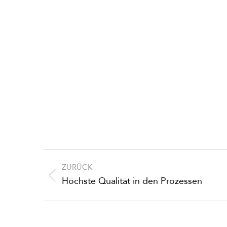
Kommentarnavigation
ZURÜCK
Vorheriger
Höchste Qualität in den Prozessen
Beitrag: