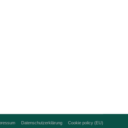
Pirmasenser Unternehmen mit starker
tgrenzen hinaus bekannten Fotografie-
rn – ausgestellt im öffentlichen Raum
pressum
Datenschutzerklärung
Cookie policy (EU)