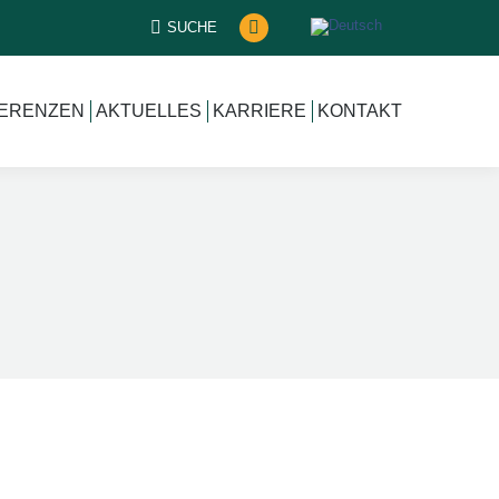
SUCHEN:
SUCHE
XING
page
opens
ERENZEN
AKTUELLES
KARRIERE
KONTAKT
in
new
window