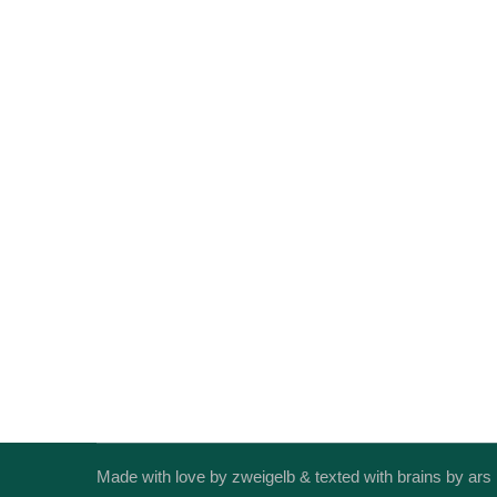
„Tag der Landschafts- und Naturfotografe
Aktuelles
Von
Thomas Gutsmuths
8. Oktober 2
Bereits zum sechsten Mal finden vom 15. 
Verwurzlung in der Region engagiert sich
Events. Wir freuen uns einmal mehr auf h
und dadurch…
Made with love by
zweigelb
& texted with brains by
ars 