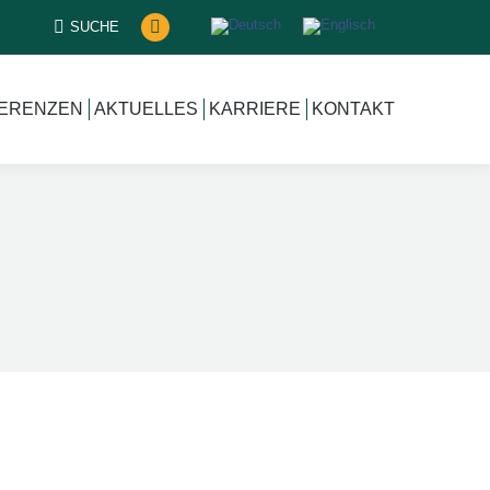
SUCHEN:
SUCHE
XING
page
opens
ERENZEN
AKTUELLES
KARRIERE
KONTAKT
in
new
window