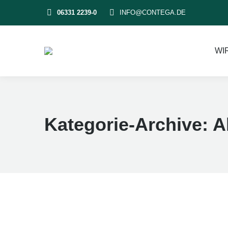
06331 2239-0
INFO@CONTEGA.DE
WI
Kategorie-Archive:
A